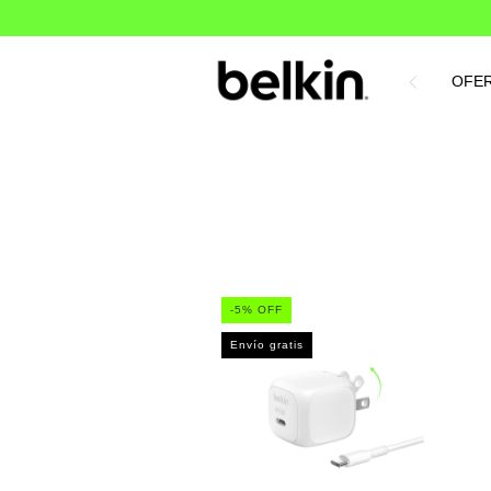
OFE
-
5
% OFF
Envío gratis