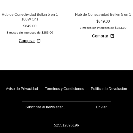
Hub de Conectividad Belkin 5 en 1
Hub de Conectividad Belkin 5 en 1
100W Gris
$849.00
$849.00
3
meses sin intereses de
$283.00
3
meses sin intereses de
$283.00
Aviso de Privacidad
Términos y Condiciones
Política de Devolución
525512896196