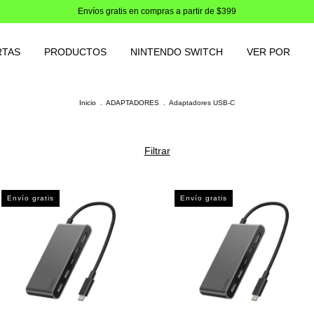
Envíos gratis en compras a partir de $399
RTAS
PRODUCTOS
NINTENDO SWITCH
VER POR
Inicio
.
ADAPTADORES
.
Adaptadores USB-C
Filtrar
Envío gratis
Envío gratis