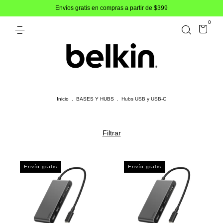
Envíos gratis en compras a partir de $399
0
Inicio
.
BASES Y HUBS
.
Hubs USB y USB-C
Filtrar
Envío gratis
Envío gratis