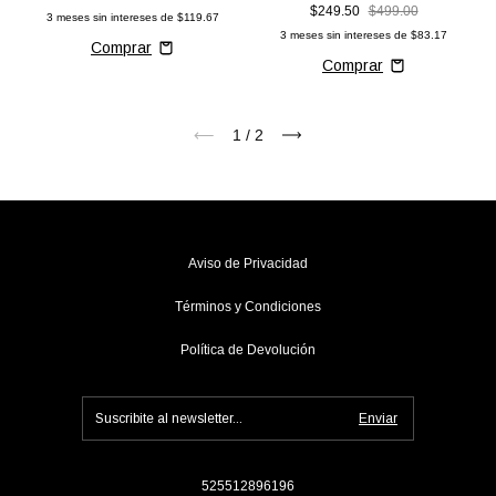
$249.50
$499.00
3
meses sin intereses de
$119.67
3
meses sin intereses de
$83.17
1
/
2
Aviso de Privacidad
Términos y Condiciones
Política de Devolución
525512896196