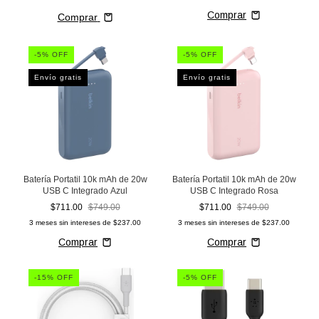
Comprar
-
5
% OFF
-
5
% OFF
Envío gratis
Envío gratis
Batería Portatil 10k mAh de 20w
Batería Portatil 10k mAh de 20w
USB C Integrado Azul
USB C Integrado Rosa
$711.00
$749.00
$711.00
$749.00
3
meses sin intereses de
$237.00
3
meses sin intereses de
$237.00
-
15
% OFF
-
5
% OFF