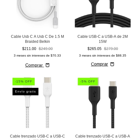
Cable Usb C A Usb C De 1.5 M
Cable USB-C a USB-A de 2M
Braided Belkin
15W
$211.00
$249.00
$265.05
$279.00
3
meses sin intereses de
$70.33
3
meses sin intereses de
$88.35
Comprar
-
15
% OFF
-
5
% OFF
Envío gratis
Cable trenzado USB-C a USB-C
Cable trenzado USB-C a USB-A