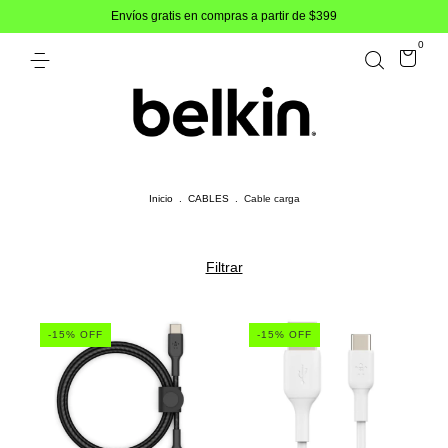
Envíos gratis en compras a partir de $399
0
Inicio
.
CABLES
.
Cable carga
Filtrar
-
15
% OFF
-
15
% OFF