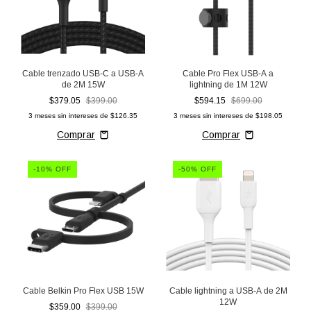
Cable trenzado USB-C a USB-A
Cable Pro Flex USB-A a
de 2M 15W
lightning de 1M 12W
$379.05
$399.00
$594.15
$699.00
3
meses sin intereses de
$126.35
3
meses sin intereses de
$198.05
-
10
% OFF
-
50
% OFF
Cable Belkin Pro Flex USB 15W
Cable lightning a USB-A de 2M
12W
$359.00
$399.00