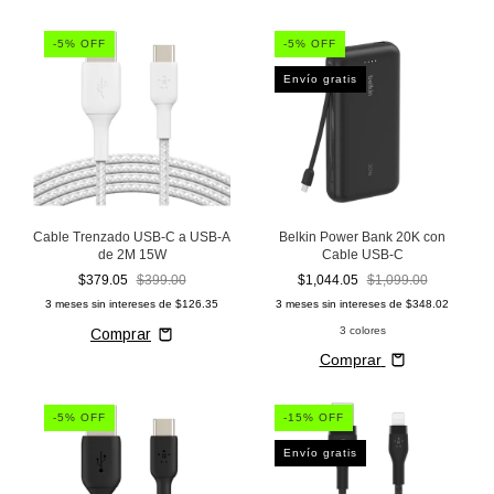
-
5
% OFF
-
5
% OFF
Envío gratis
Cable Trenzado USB-C a USB-A
Belkin Power Bank 20K con
de 2M 15W
Cable USB-C
$379.05
$399.00
$1,044.05
$1,099.00
3
meses sin intereses de
$126.35
3
meses sin intereses de
$348.02
3 colores
Comprar
-
5
% OFF
-
15
% OFF
Envío gratis