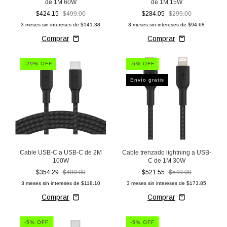
de 1M 60W
de 1M 15W
$424.15
$499.00
$284.05
$299.00
3
meses sin intereses de
$141.38
3
meses sin intereses de
$94.68
-
29
% OFF
-
5
% OFF
Envío gratis
Cable USB-C a USB-C de 2M
Cable trenzado lightning a USB-
100W
C de 1M 30W
$354.29
$499.00
$521.55
$549.00
3
meses sin intereses de
$118.10
3
meses sin intereses de
$173.85
-
5
% OFF
-
5
% OFF