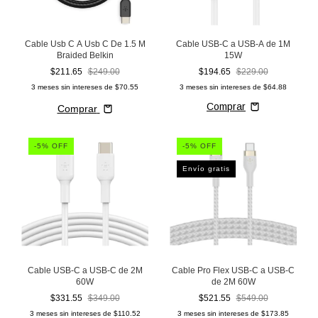
Cable Usb C A Usb C De 1.5 M
Cable USB-C a USB-A de 1M
Braided Belkin
15W
$211.65
$249.00
$194.65
$229.00
3
meses sin intereses de
$70.55
3
meses sin intereses de
$64.88
Comprar
-
5
% OFF
-
5
% OFF
Envío gratis
Cable USB-C a USB-C de 2M
Cable Pro Flex USB-C a USB-C
60W
de 2M 60W
$331.55
$349.00
$521.55
$549.00
3
meses sin intereses de
$110.52
3
meses sin intereses de
$173.85