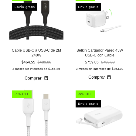
Envío gratis
Envío gratis
Cable USB-C a USB-C de 2M
Belkin Cargador Pared 45W
240W
USB-C con Cable
$464.55
$489.00
$759.05
$799.00
3
meses sin intereses de
$154.85
3
meses sin intereses de
$253.02
Comprar
-
5
% OFF
-
5
% OFF
Envío gratis